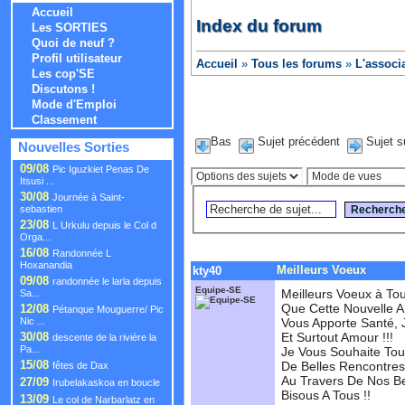
Accueil
Index du forum
Les SORTIES
Quoi de neuf ?
Profil utilisateur
Accueil
»
Tous les forums
»
L'associ
Les cop'SE
Discutons !
Mode d'Emploi
Classement
Bas
Sujet précédent
Sujet s
Nouvelles Sorties
09/08
Pic Iguzkiet Penas De
Itsusi ...
30/08
Journée à Saint-
sebastien
23/08
L Urkulu depuis le Col d
Orga...
16/08
Randonnée L
Hoxanandia
Meilleurs Voeux
kty40
09/08
randonnée le larla depuis
Equipe-SE
Meilleurs Voeux à Tou
Sa...
Que Cette Nouvelle 
12/08
Pétanque Mouguerre/ Pic
Nic ...
Vous Apporte Santé, 
30/08
Et Surtout Amour !!!
descente de la rivière la
Pa...
Je Vous Souhaite Tou
15/08
De Belles Rencontres
fêtes de Dax
Au Travers De Nos Bel
27/09
Irubelakaskoa en boucle
Bisous A Tous !!
13/09
Le col de Narbarlatz en