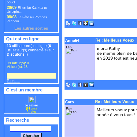
boucl...
20/09
Elhorriko Kaskoa et
Urrizpilo...
08/08
La Fête au Port des
Pêcheur...
Les autres sorties
Qui est en ligne
Re : Meilleurs Voeux
Anne64
13
utilisateur(s) en ligne (
6
Fan
merci Kathy
utilisateur(s) connecté(s) sur
de même plein de be
Discutons !
)
en 2019 tout est ne
utilisateur(s): 0
Visiteur(s): 13
Plus ...
C'est un membre
Re : Meilleurs Voeux
Caro
ocealiae
Fan
(64 ans)
Meilleurs voeux pour t
Anglet
année à vous tous !
Recherche