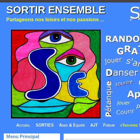
SORTIR ENSEMBLE
Partageons nos loisirs et nos passions ...
Accueil
SORTIES
Asso & Equipe
AJT
Forum
s'Inscrire 
Menu Principal