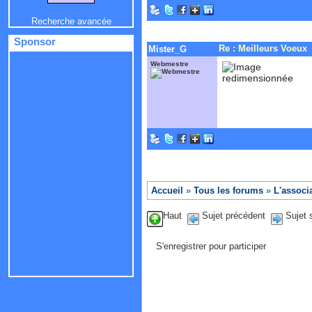
Recherche avancée
Sponsor
Re : Meilleurs Voeux
Mister_G
Webmestre
Accueil
»
Tous les forums
»
L'associ
Haut
Sujet précédent
Sujet 
S'enregistrer pour participer