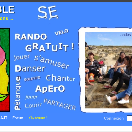
BLE
ns ...
Landes
AJT
Forum
s'Inscrire !
Connexion