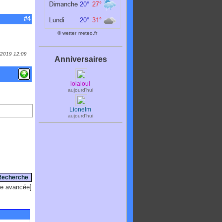
#4
© wetter
meteo.fr
1/2019 12:09
Anniversaires
lolaloul
aujourd'hui
Lionelm
aujourd'hui
e avancée
]