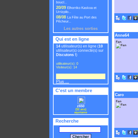
boucl...
20/09
Elhorriko Kaskoa et
Urrizpilo...
08/08
La Fête au Port des
Pêcheur...
Les autres sorties
Anne64
Qui est en ligne
Fan
14
utilisateur(s) en ligne (
10
utilisateur(s) connecté(s) sur
Discutons !
)
utilisateur(s): 0
Visiteur(s): 14
Plus ...
C'est un membre
Caro
Fan
z650
(52 ans)
aquitaine
Recherche