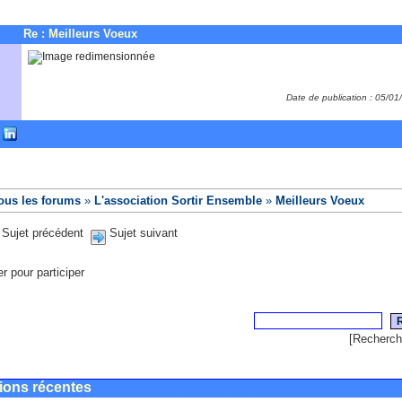
Re : Meilleurs Voeux
Date de publication : 05/0
ous les forums
»
L'association Sortir Ensemble
»
Meilleurs Voeux
Sujet précédent
Sujet suivant
er pour participer
[
Recherch
ions récentes