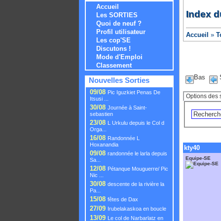
Accueil
Index d
Les SORTIES
Quoi de neuf ?
Profil utilisateur
Accueil
»
T
Les cop'SE
Discutons !
Mode d'Emploi
Classement
Bas
Nouvelles Sorties
09/08
Pic Iguzkiet Penas De
Itsusi ...
30/08
Journée à Saint-
sebastien
23/08
L Urkulu depuis le Col d
Orga...
16/08
Randonnée L
Hoxanandia
kty40
09/08
randonnée le larla depuis
Equipe-SE
Sa...
12/08
Pétanque Mouguerre/ Pic
Nic ...
30/08
descente de la rivière la
Pa...
15/08
fêtes de Dax
27/09
Irubelakaskoa en boucle
13/09
Le col de Narbarlatz en