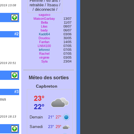
1/2019 13:08
sagutxo
MaisonGarbay
13/07
Bella
11/07
Lilas
08/07
bady
06/07
#2
Kadd64
03/06
Doudou
30/05
Fanfan
14/05
LN64100
07/05
leforest
07/05
Rachel
07/05
virginie
03/05
Syla
23/04
1/2019 20:51
Méteo des sorties
Capbreton
#3
vous
1/2019 18:13