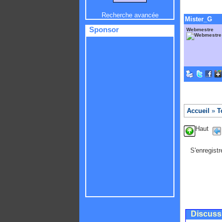
Recherche avancée
Mister_G
Sponsor
Webmestre
Accueil
»
T
Haut
S'enregistr
Discuss