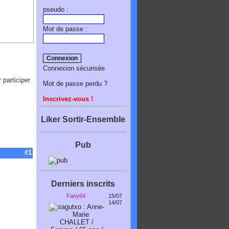
pseudo :
Mot de passe :
Connexion sécurisée
 participer
Mot de passe perdu ?
Inscrivez-vous !
Liker Sortir-Ensemble
Pub
#1
Derniers inscrits
Fany64
15/07
14/07