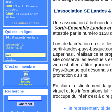
boucl...
20/09
Elhorriko Kaskoa et
Urrizpilo...
L'association SE Landes 
08/08
La Fête au Port des
Pêcheur...
Une association à but non lucra
Les autres sorties
"
Sortir-Ensemble Landes e
Qui est en ligne
attestée par le numéro 1158 dan
14
utilisateur(s) en ligne
Lors de la création du site, 
utilisateur(s): 1
Visiteur(s): 13
sortir-landes-pays-basque.c
Esperinas , réalisatrice et pro
rafa
,
site conserve les éventuels esp
Plus ...
web est offert à titre gracieu
C'est un membre
Pays-Basque qui désormais ass
promotion du site.
garuda
(59 ans)
montagnes
En clair et distinctement, la 
virtuel et les informations lui
Recherche
s'occupe du 'réel' c'est à dire
la représentativité d