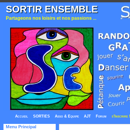
SORTIR ENSEMBLE
Partageons nos loisirs et nos passions ...
Accueil
SORTIES
Asso & Equipe
AJT
Forum
s'Inscrire 
Menu Principal