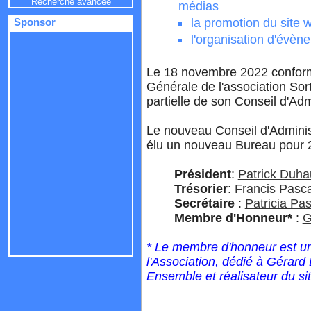
Recherche avancée
médias
la promotion du site 
Sponsor
l'organisation d'évèn
Le 18 novembre 2022 conform
Générale de l'association Sor
partielle de son Conseil d'Adm
Le nouveau Conseil d'Administ
élu un nouveau Bureau pour 2
Président
:
Patrick Duha
Trésorier
:
Francis Pasca
Secrétaire
:
Patricia Pas
Membre d'Honneur*
:
G
* Le membre d'honneur est un
l'Association, dédié à Gérard 
Ensemble et réalisateur du si