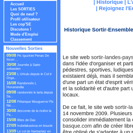
|
Historique
|
L'
Accueil
|
Rejoignez l'
Les SORTIES
Quoi de neuf ?
Profil utilisateur
Les cop'SE
Historique Sortir-Ensembl
Discutons !
Mode d'Emploi
Classement
Nouvelles Sorties
09/08
Pic Iguzkiet Penas De
Le site web
sortir-landes-pa
Itsusi ...
dans l'idée d'organiser et part
30/08
Journée à Saint-
pédestres, sportives, ludiques
sebastien
23/08
L Urkulu depuis le Col d
existaient déjà, mais il sembla
Orga...
d'une part un état d'esprit véri
16/08
Randonnée L
Hoxanandia
et la solidarité et d'autre par
09/08
randonnée le larla depuis
locaux.
Sa...
12/08
Pétanque Mouguerre/ Pic
Nic ...
De ce fait, le site web
sortir-
30/08
descente de la rivière la
14 novembre 2009. Plusieurs
Pa...
consolider immédiatement l
15/08
fêtes de Dax
basque.com
afin de créer libr
27/09
Irubelakaskoa en boucle
13/09
être obligé de s'adapter à un
Le col de Narbarlatz en