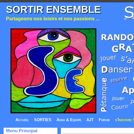
SORTIR ENSEMBLE
Partageons nos loisirs et nos passions ...
Accueil
SORTIES
Asso & Equipe
AJT
Forum
s'Inscrire 
Menu Principal