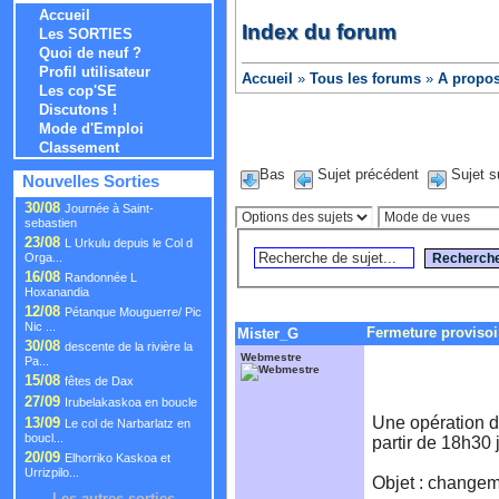
Accueil
Index du forum
Les SORTIES
Quoi de neuf ?
Profil utilisateur
Accueil
»
Tous les forums
»
A propos
Les cop'SE
Discutons !
Mode d'Emploi
Classement
Bas
Sujet précédent
Sujet s
Nouvelles Sorties
30/08
Journée à Saint-
sebastien
23/08
L Urkulu depuis le Col d
Orga...
16/08
Randonnée L
Hoxanandia
12/08
Pétanque Mouguerre/ Pic
Nic ...
Fermeture provisoi
Mister_G
30/08
descente de la rivière la
Webmestre
Pa...
15/08
fêtes de Dax
27/09
Irubelakaskoa en boucle
Une opération d
13/09
Le col de Narbarlatz en
boucl...
partir de 18h30
20/09
Elhorriko Kaskoa et
Urrizpilo...
Objet : changem
Les autres sorties