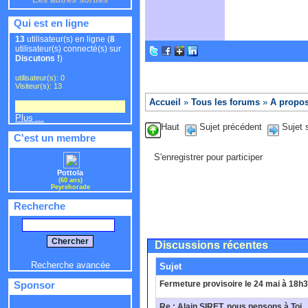
Qui est en ligne
13
utilisateur(s) en ligne (
8
utilisateur(s) connecté(s) sur
Discutons !
)
utilisateur(s): 0
Visiteur(s): 13
Accueil
»
Tous les forums
»
A propos
Plus ...
Haut
Sujet précédent
Sujet 
C'est un membre
S'enregistrer pour participer
Pottola
(60 ans)
Peyrehorade
Recherche
Discussions récentes
Recherche avancée
Sujet
Fermeture provisoire le 24 mai à 18h
Sponsor
Re : Alain SIRET, nous pensons à Toi