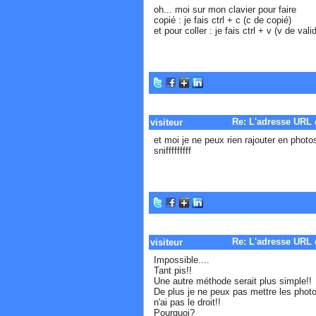
oh... moi sur mon clavier pour faire
copié : je fais ctrl + c (c de copié)
et pour coller : je fais ctrl + v (v de vali
Re: L'adresse URL 
visiteur
et moi je ne peux rien rajouter en photo
snifffffffff
Re: L'adresse URL 
visiteur
Impossible....
Tant pis!!
Une autre méthode serait plus simple!!
De plus je ne peux pas mettre les photo
n'ai pas le droit!!
Pourquoi?