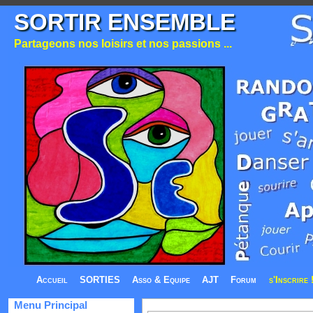
SORTIR ENSEMBLE
Partageons nos loisirs et nos passions ...
Accueil
SORTIES
Asso & Equipe
AJT
Forum
s'Inscrire 
Menu Principal