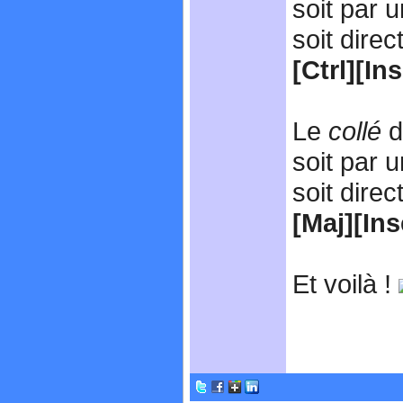
soit par 
soit dire
[Ctrl][Ins
Le
collé
d
soit par 
soit dire
[Maj][Ins
Et voilà !