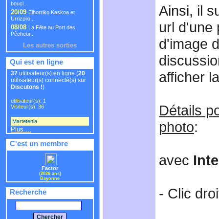
boucl...
Ainsi, il 
20/09
Elhorriko Kaskoa et
Urrizpilo...
url d'une 
08/08
La Fête au Port des
Pêcheur...
d'image d
Les autres sorties
discussio
Qui est en ligne
afficher l
37
utilisateur(s) en ligne (
20
utilisateur(s) connecté(s) sur
Discutons !
)
utilisateur(s): 1
Détails po
Visiteur(s): 36
Martetenia
,
photo
:
Plus ...
C'est un membre
avec
Int
Factor
(2026 ans)
Bayonne
- Clic droi
Recherche