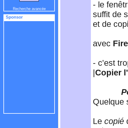
- le fenêt
Recherche avancée
suffit de 
Sponsor
et de copi
avec
Fir
- c'est tro
|
Copier l
P
Quelque s
Le
copié