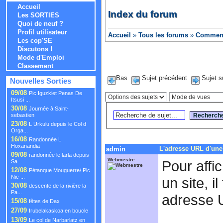
Accueil
Index du forum
Les SORTIES
Quoi de neuf ?
Profil utilisateur
Accueil
»
Tous les forums
»
Comment 
Les cop'SE
Discutons !
Mode d'Emploi
Classement
Bas
Sujet précédent
Sujet s
Nouvelles Sorties
09/08
Pic Iguzkiet Penas De
Itsusi ...
30/08
Journée à Saint-
sebastien
23/08
L Urkulu depuis le Col d
Orga...
16/08
Randonnée L
Hoxanandia
L'adresse URL d'une
admin
09/08
randonnée le larla depuis
Webmestre
Pour affi
Sa...
12/08
Pétanque Mouguerre/ Pic
Nic ...
un site, i
30/08
descente de la rivière la
Pa...
adresse 
15/08
fêtes de Dax
27/09
Irubelakaskoa en boucle
13/09
Le col de Narbarlatz en