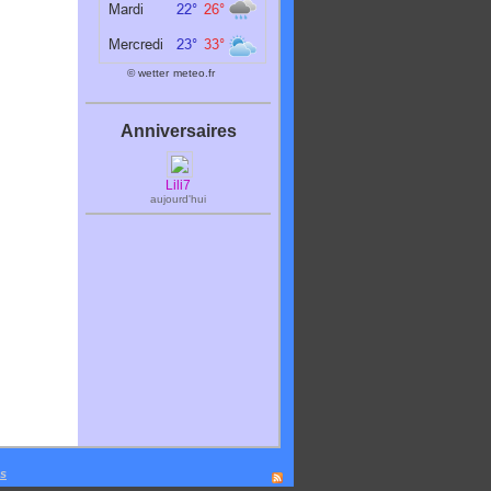
© wetter
meteo.fr
Anniversaires
Lili7
aujourd'hui
es