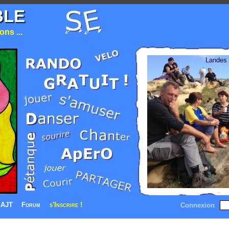
BLE
ns ...
Landes
AJT
Forum
s'Inscrire !
Connexion