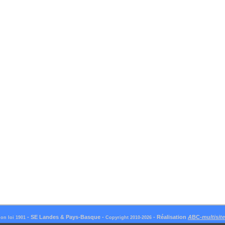
-
SE Landes & Pays-Basque
-
- Réalisation
A
BC-
multisit
ion loi 1901
Copyright 2010-
2026