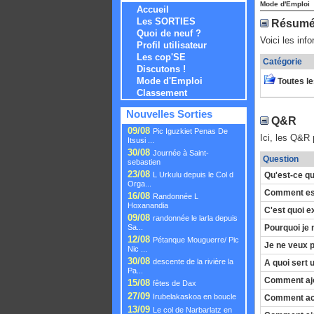
Mode d'Emploi
Accueil
Les SORTIES
Résumé 
Quoi de neuf ?
Voici les inf
Profil utilisateur
Les cop'SE
Catégorie
Discutons !
Mode d'Emploi
Toutes l
Classement
Nouvelles Sorties
Q&R
09/08
Pic Iguzkiet Penas De
Ici, les Q&R 
Itsusi ...
30/08
Journée à Saint-
Question
sebastien
23/08
Qu'est-ce q
L Urkulu depuis le Col d
Orga...
Comment est
16/08
Randonnée L
Hoxanandia
C'est quoi 
09/08
randonnée le larla depuis
Pourquoi je 
Sa...
12/08
Pétanque Mouguerre/ Pic
Je ne veux p
Nic ...
30/08
descente de la rivière la
A quoi sert 
Pa...
Comment ajou
15/08
fêtes de Dax
27/09
Irubelakaskoa en boucle
Comment act
13/09
Le col de Narbarlatz en