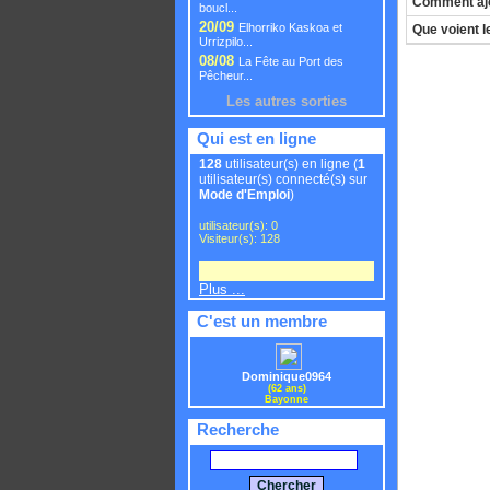
Comment ajo
boucl...
20/09
Elhorriko Kaskoa et
Que voient l
Urrizpilo...
08/08
La Fête au Port des
Pêcheur...
Les autres sorties
Qui est en ligne
128
utilisateur(s) en ligne (
1
utilisateur(s) connecté(s) sur
Mode d'Emploi
)
utilisateur(s): 0
Visiteur(s): 128
Plus ...
C'est un membre
Dominique0964
(62 ans)
Bayonne
Recherche