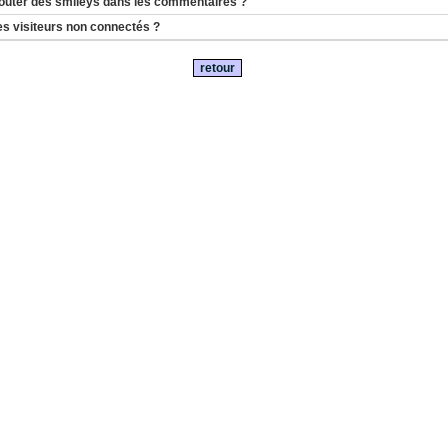
uter des smileys dans les commentaires ?
es visiteurs non connectés ?