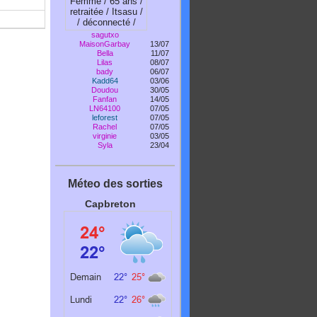
sagutxo
MaisonGarbay
13/07
Bella
11/07
Lilas
08/07
bady
06/07
Kadd64
03/06
Doudou
30/05
Fanfan
14/05
LN64100
07/05
leforest
07/05
Rachel
07/05
virginie
03/05
Syla
23/04
Méteo des sorties
Capbreton