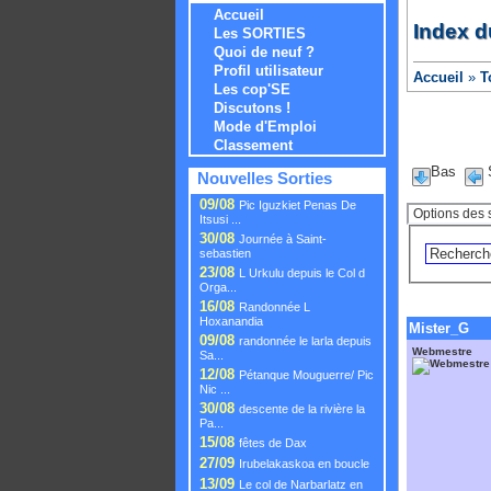
Accueil
Index d
Les SORTIES
Quoi de neuf ?
Profil utilisateur
Accueil
»
T
Les cop'SE
Discutons !
Mode d'Emploi
Classement
Bas
Nouvelles Sorties
09/08
Pic Iguzkiet Penas De
Itsusi ...
30/08
Journée à Saint-
sebastien
23/08
L Urkulu depuis le Col d
Orga...
16/08
Randonnée L
Hoxanandia
Mister_G
09/08
randonnée le larla depuis
Webmestre
Sa...
12/08
Pétanque Mouguerre/ Pic
Nic ...
30/08
descente de la rivière la
Pa...
15/08
fêtes de Dax
27/09
Irubelakaskoa en boucle
13/09
Le col de Narbarlatz en