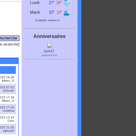
© wetter
meteo.fr
Anniversaires
e avancée
]
lion47
aujourd'hui
4/05 18:39
Mister_G
025 07:52
OZenith
025 17:46
Mister_G
025 17:18
christhal
025 13:10
Caro
025 21:20
alpha40