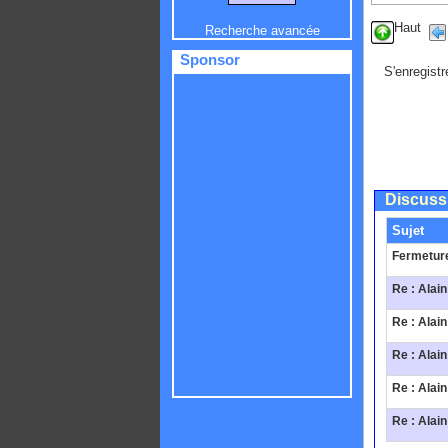
Haut
Recherche avancée
Sponsor
S'enregistr
Discuss
Sujet
Fermeture
Re : Alai
Re : Alai
Re : Alai
Re : Alai
Re : Alai