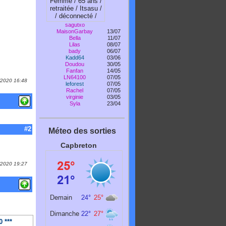
sagutxo
MaisonGarbay
13/07
Bella
11/07
Lilas
08/07
bady
06/07
Kadd64
03/06
Doudou
30/05
Fanfan
14/05
LN64100
07/05
1/2020 16:48
leforest
07/05
Rachel
07/05
virginie
03/05
Syla
23/04
#2
Méteo des sorties
Capbreton
1/2020 19:27
 ***