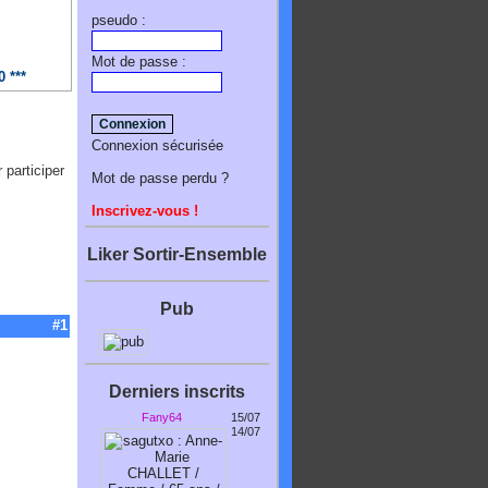
pseudo :
Mot de passe :
 ***
Connexion sécurisée
 participer
Mot de passe perdu ?
Inscrivez-vous !
Liker Sortir-Ensemble
Pub
#1
Derniers inscrits
Fany64
15/07
14/07