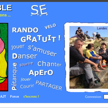
BLE
ns ...
Landes
AJT
Forum
s'Inscrire !
Connexion