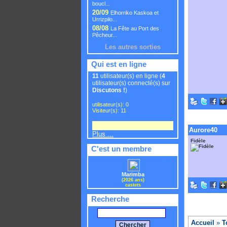
boucl...
20/09
Elhorriko Kaskoa et
Urrizpilo...
08/08
La Fête au Port des
Pêcheur...
Les autres sorties
Qui est en ligne
11
utilisateur(s) en ligne (
4
utilisateur(s) connecté(s) sur
Discutons !
)
utilisateur(s): 0
Visiteur(s): 11
Aurore40
Plus ...
Fidèle
C'est un membre
Marimba
(2026 ans)
castets
Recherche
Accueil
»
T