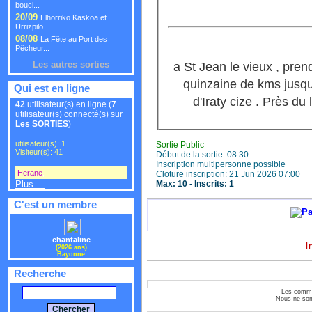
boucl...
20/09
Elhorriko Kaskoa et
Urrizpilo...
08/08
La Fête au Port des
Pêcheur...
Les autres sorties
a St Jean le vieux , prend
quinzaine de kms jusqu
Qui est en ligne
42
utilisateur(s) en ligne (
7
utilisateur(s) connecté(s) sur
Les SORTIES
)
utilisateur(s): 1
Sortie Public
Visiteur(s): 41
Début de la sortie: 08:30
Inscription multipersonne possible
Herane
,
Cloture inscription: 21 Jun 2026 07:00
Plus ...
Max: 10 - Inscrits: 1
C'est un membre
chantaline
I
(2026 ans)
Bayonne
Recherche
Les commen
Nous ne som