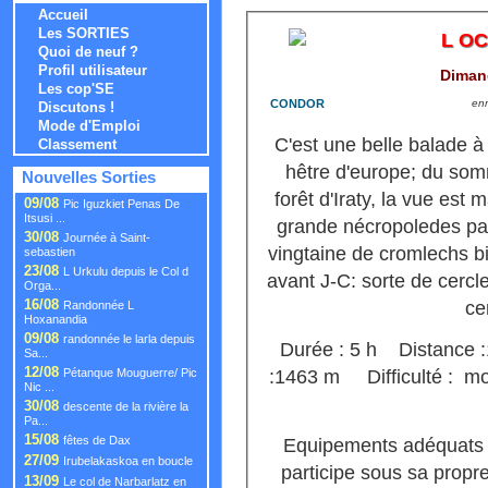
Accueil
Les SORTIES
L O
Quoi de neuf ?
Profil utilisateur
Diman
Les cop'SE
CONDOR
enr
Discutons !
Mode d'Emploi
C'est une belle balade à f
Classement
hêtre d'europe; du som
Nouvelles Sorties
forêt d'Iraty, la vue est
09/08
Pic Iguzkiet Penas De
Itsusi ...
grande nécropoledes pas
30/08
Journée à Saint-
vingtaine de cromlechs bi
sebastien
23/08
L Urkulu depuis le Col d
avant J-C: sorte de cercl
Orga...
16/08
ce
Randonnée L
Hoxanandia
09/08
randonnée le larla depuis
Durée : 5 h Distance 
Sa...
12/08
:1463 m Difficulté : 
Pétanque Mouguerre/ Pic
Nic ...
30/08
descente de la rivière la
Pa...
15/08
fêtes de Dax
Equipements adéquats 
27/09
Irubelakaskoa en boucle
participe sous sa propre
13/09
Le col de Narbarlatz en