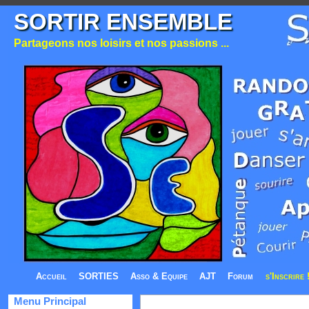
SORTIR ENSEMBLE
Partageons nos loisirs et nos passions ...
Accueil
SORTIES
Asso & Equipe
AJT
Forum
s'Inscrire 
Menu Principal