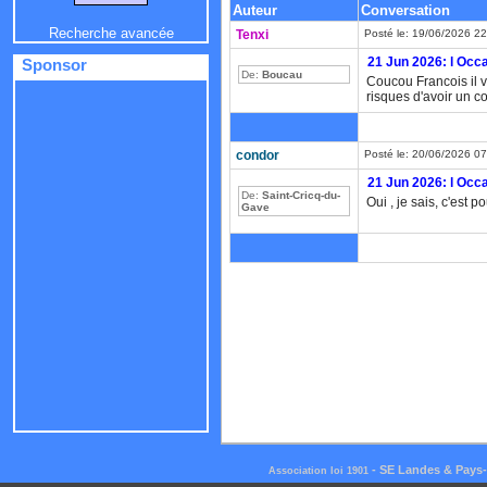
Auteur
Conversation
Recherche avancée
Tenxi
Posté le: 19/06/2026 2
21 Jun 2026: l Occ
Sponsor
De:
Boucau
Coucou Francois il v
risques d'avoir un c
condor
Posté le: 20/06/2026 0
21 Jun 2026: l Occ
De:
Saint-Cricq-du-
Oui , je sais, c'est 
Gave
-
SE Landes & Pays
Association loi 1901