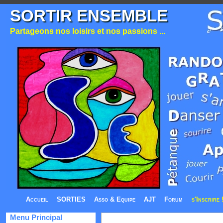
SORTIR ENSEMBLE
Partageons nos loisirs et nos passions ...
Accueil
SORTIES
Asso & Equipe
AJT
Forum
s'Inscrire 
Menu Principal