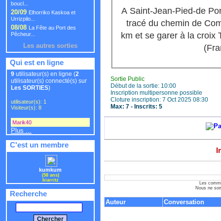
boucl...
A Saint-Jean-Pied-de Por
20/09
Elhorriko Kaskoa et
Urrizpilo...
tracé du chemin de Com
08/08
La Fête au Port des
km et se garer à la croix
Pêcheur...
Les autres sorties
(Fra
Qui est en ligne
9
utilisateur(s) en ligne (
2
Sortie Public
utilisateur(s) connecté(s) sur
Début de la sortie: 10:00
Les SORTIES
)
Inscription multipersonne possible
Cloture inscription: 7 Oct 2025 08:30
utilisateur(s): 1
Max: 7 - Inscrits: 5
Visiteur(s): 8
Marik40
,
Plus ...
C'est un membre
I
kumkum
(58 ans)
biarritz
Les commen
Nous ne som
Recherche
Auteur
Conversation