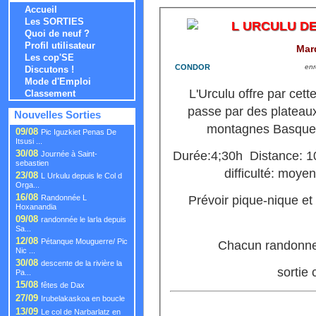
Accueil
Les SORTIES
L URCULU DE
Quoi de neuf ?
Profil utilisateur
Mard
Les cop'SE
CONDOR
enr
Discutons !
Mode d'Emploi
L'Urculu offre par cett
Classement
passe par des plateaux 
Nouvelles Sorties
montagnes Basques
09/08
Pic Iguzkiet Penas De
Itsusi ...
30/08
Durée:4;30h Distance: 
Journée à Saint-
sebastien
difficulté: mo
23/08
L Urkulu depuis le Col d
Orga...
16/08
Randonnée L
Prévoir pique-nique et
Hoxanandia
09/08
randonnée le larla depuis
Sa...
12/08
Pétanque Mouguerre/ Pic
Chacun randonne 
Nic ...
30/08
descente de la rivière la
sortie
Pa...
15/08
fêtes de Dax
27/09
Irubelakaskoa en boucle
13/09
Le col de Narbarlatz en