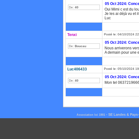
05 Oct 2024: Concer
De:
40
Oui Mimi c est du lo
Je les ai déjà vu et
Luc
Tenxi
Posté le: 04/10/2024 2
05 Oct 2024: Concer
De:
Boucau
Nous arriverons ver
A demain pour une ex
Luc406433
Posté le: 05/10/2024 1
05 Oct 2024: Concer
De:
40
Mon tel 063721966
-
SE Landes & Pays
Association loi 1901