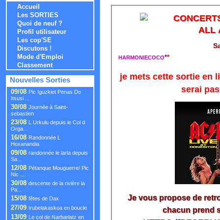
Accueil
Les SORTIES
CONCERTS
Quoi de neuf ?
ALL
Profil utilisateur
Les cop'SE
S
Discutons !
Mode d'Emploi
*
*
HARMONIECOCO
Classement
je mets cette sortie en
Nouvelles Sorties
serai pas
09/08
Pic Iguzkiet Penas De
Itsusi ...
30/08
Journée à Saint-
sebastien
23/08
L Urkulu depuis le Col d
Orga...
16/08
Randonnée L
Hoxanandia
09/08
randonnée le larla depuis
Sa...
12/08
Pétanque Mouguerre/ Pic
Nic ...
30/08
descente de la rivière la
Pa...
Je vous propose de retr
15/08
fêtes de Dax
27/09
Irubelakaskoa en boucle
chacun prend so
13/09
Le col de Narbarlatz en