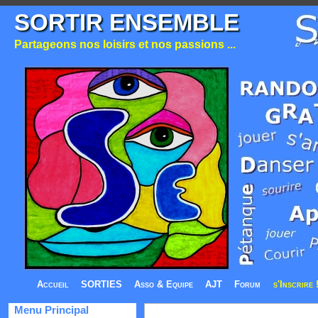
SORTIR ENSEMBLE
Partageons nos loisirs et nos passions ...
Accueil
SORTIES
Asso & Equipe
AJT
Forum
s'Inscrire 
Menu Principal