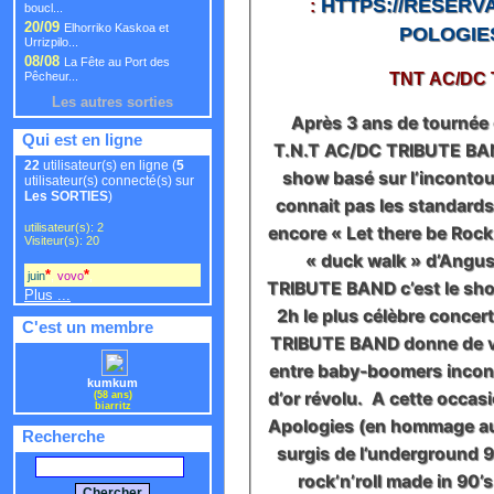
HTTPS://RESERVA
:
boucl...
20/09
Elhorriko Kaskoa et
POLOGIE
Urrizpilo...
08/08
La Fête au Port des
TNT AC/DC T
Pêcheur...
Les autres sorties
Après 3 ans de tournée 
Qui est en ligne
T.N.T AC/DC TRIBUTE BAN
22
utilisateur(s) en ligne (
5
show basé sur l’incontou
utilisateur(s) connecté(s) sur
Les SORTIES
)
connait pas les standards
utilisateur(s): 2
encore « Let there be Rock
Visiteur(s): 20
« duck walk » d’Angu
*
*
juin
,
vovo
,
TRIBUTE BAND c’est le sh
Plus ...
2h le plus célèbre concer
C'est un membre
TRIBUTE BAND donne de vé
entre baby-boomers incons
kumkum
d’or révolu. A cette occas
(58 ans)
biarritz
Apologies (en hommage au t
Recherche
surgis de l’underground 9
rock’n’roll made in 90’s