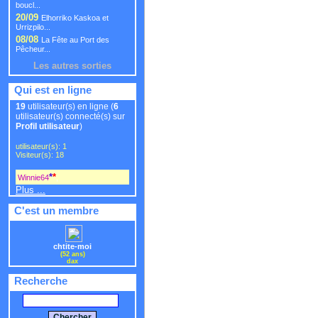
boucl...
20/09
Elhorriko Kaskoa et
Urrizpilo...
08/08
La Fête au Port des
Pêcheur...
Les autres sorties
Qui est en ligne
19
utilisateur(s) en ligne (
6
utilisateur(s) connecté(s) sur
Profil utilisateur
)
utilisateur(s): 1
Visiteur(s): 18
*
*
Winnie64
,
Plus ...
C'est un membre
chtite-moi
(52 ans)
dax
Recherche