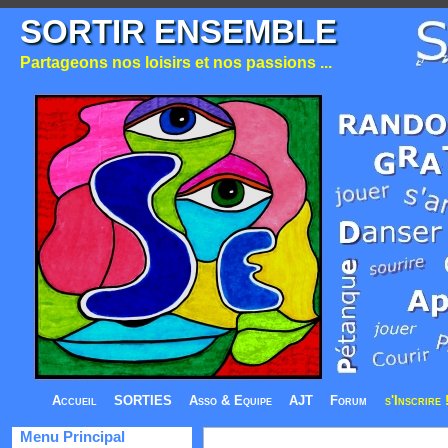
SORTIR ENSEMBLE
Partageons nos loisirs et nos passions ...
Accueil
SORTIES
Asso & Equipe
AJT
Forum
s'Inscrire 
Menu Principal