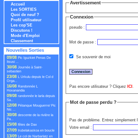
Avertissement
Accueil
Les SORTIES
Quoi de neuf ?
Connexion
Profil utilisateur
Les cop'SE
pseudo :
Discutons !
Mode d'Emploi
Classement
Mot de passe :
Nouvelles Sorties
Se souvenir de moi
09/08
Pic Iguzkiet Penas De
Itsusi ...
30/08
Journée à Saint-
sebastien
23/08
L Urkulu depuis le Col d
Orga...
16/08
Pas encore utilisateur ? Cliquez
ICI
.
Randonnée L
Hoxanandia
09/08
randonnée le larla depuis
Sa...
Mot de passe perdu ?
12/08
Pétanque Mouguerre/ Pic
Nic ...
30/08
descente de la rivière la
Pa...
Pas de problème. Entrez simplement l'
15/08
fêtes de Dax
Votre email :
27/09
Irubelakaskoa en boucle
13/09
Le col de Narbarlatz en