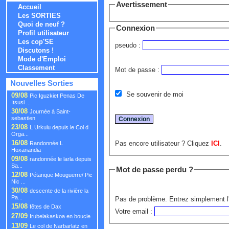
Avertissement
Accueil
Les SORTIES
Quoi de neuf ?
Connexion
Profil utilisateur
Les cop'SE
pseudo :
Discutons !
Mode d'Emploi
Classement
Mot de passe :
Nouvelles Sorties
Se souvenir de moi
09/08
Pic Iguzkiet Penas De
Itsusi ...
30/08
Journée à Saint-
sebastien
23/08
L Urkulu depuis le Col d
Orga...
16/08
Pas encore utilisateur ? Cliquez
ICI
.
Randonnée L
Hoxanandia
09/08
randonnée le larla depuis
Sa...
Mot de passe perdu ?
12/08
Pétanque Mouguerre/ Pic
Nic ...
30/08
descente de la rivière la
Pa...
Pas de problème. Entrez simplement l'
15/08
fêtes de Dax
Votre email :
27/09
Irubelakaskoa en boucle
13/09
Le col de Narbarlatz en