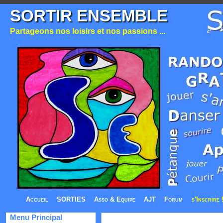
SORTIR ENSEMBLE
Partageons nos loisirs et nos passions ...
Accueil
SORTIES
Asso & Equipe
AJT
Forum
s'Inscrire 
Menu Principal