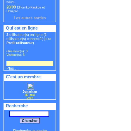
boucl...
20/09
Elhorriko Kaskoa et
Urrizpilo...
Les autres sorties
Qui est en ligne
3
utilisateur(s) en ligne (
1
utilisateur(s) connecté(s) sur
Profil utilisateur
)
utilisateur(s): 0
Visiteur(s): 3
Plus ...
C'est un membre
Jonathan
(37 ans)
Leon
Recherche
Recherche avancée