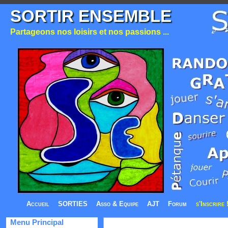
SORTIR ENSEMBLE
Partageons nos loisirs et nos passions ...
Accueil
SORTIES
Asso & Equipe
AJT
Forum
s'Inscrire 
Menu Principal