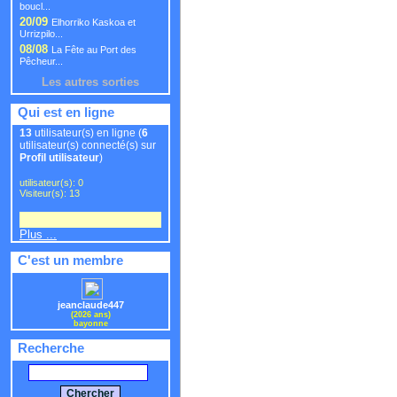
boucl...
20/09
Elhorriko Kaskoa et
Urrizpilo...
08/08
La Fête au Port des
Pêcheur...
Les autres sorties
Qui est en ligne
13
utilisateur(s) en ligne (
6
utilisateur(s) connecté(s) sur
Profil utilisateur
)
utilisateur(s): 0
Visiteur(s): 13
Plus ...
C'est un membre
jeanclaude447
(2026 ans)
bayonne
Recherche