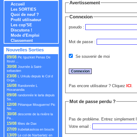
Avertissement
Accueil
Les SORTIES
Quoi de neuf ?
Connexion
Profil utilisateur
Les cop'SE
pseudo :
Discutons !
Mode d'Emploi
Classement
Mot de passe :
Nouvelles Sorties
Se souvenir de moi
09/08
Pic Iguzkiet Penas De
Itsusi ...
30/08
Journée à Saint-
sebastien
23/08
L Urkulu depuis le Col d
Orga...
16/08
Pas encore utilisateur ? Cliquez
ICI
.
Randonnée L
Hoxanandia
09/08
randonnée le larla depuis
Sa...
Mot de passe perdu ?
12/08
Pétanque Mouguerre/ Pic
Nic ...
30/08
descente de la rivière la
Pa...
Pas de problème. Entrez simplement l'
15/08
fêtes de Dax
Votre email :
27/09
Irubelakaskoa en boucle
13/09
Le col de Narbarlatz en