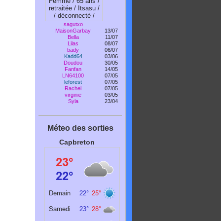
sagutxo
MaisonGarbay
13/07
Bella
11/07
Lilas
08/07
bady
06/07
Kadd64
03/06
Doudou
30/05
Fanfan
14/05
LN64100
07/05
leforest
07/05
Rachel
07/05
virginie
03/05
Syla
23/04
Méteo des sorties
Capbreton