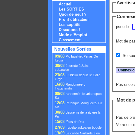
Avertis
Accueil
Les SORTIES
Quoi de neuf ?
Connexi
Profil utilisateur
Les cop'SE
pseudo :
Discutons !
Mode d'Emploi
Classement
Mot de pa
Nouvelles Sorties
Se souv
09/08
Pic Iguzkiet Penas De
Itsusi ...
30/08
Journée à Saint-
sebastien
23/08
L Urkulu depuis le Col d
Orga...
16/08
Pas encore
Randonnée L
Hoxanandia
09/08
randonnée le larla depuis
Sa...
Mot de p
12/08
Pétanque Mouguerre/ Pic
Nic ...
30/08
descente de la rivière la
Pa...
Pas de pro
15/08
fêtes de Dax
Votre emai
27/09
Irubelakaskoa en boucle
13/09
Le col de Narbarlatz en