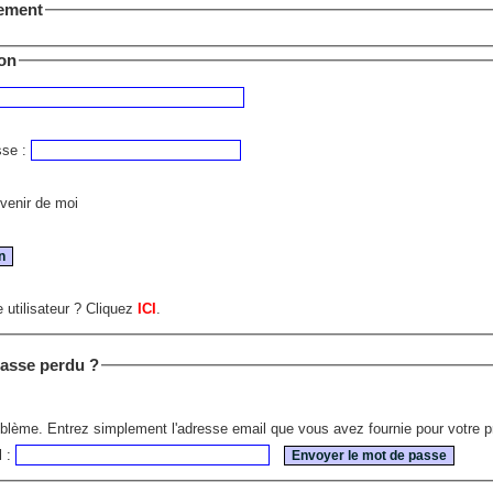
sement
on
sse :
enir de moi
 utilisateur ? Cliquez
ICI
.
asse perdu ?
blème. Entrez simplement l'adresse email que vous avez fournie pour votre pr
l :