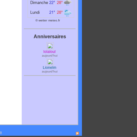
© wetter
meteo.fr
Anniversaires
lolaloul
aujourd'hui
Lionelm
aujourd'hui
es