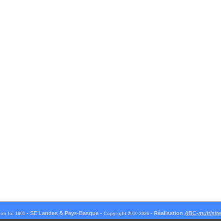
-
SE Landes & Pays-Basque
-
- Réalisation
A
BC-
multisit
ion loi 1901
Copyright 2010-
2026