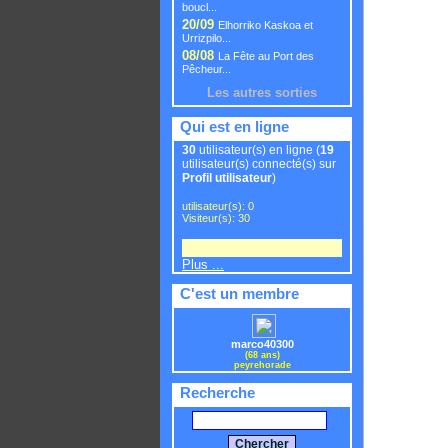
boucl...
20/09
Elhorriko Kaskoa et
Urrizpilo...
08/08
La Fête au Port des
Pêcheur...
Les autres sorties
Qui est en ligne
30
utilisateur(s) en ligne (
19
utilisateur(s) connecté(s) sur
Profil utilisateur
)
utilisateur(s): 0
Visiteur(s): 30
Plus ...
C'est un membre
marco40300
(68 ans)
peyrehorade
Recherche