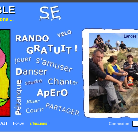
BLE
ns ...
Landes
AJT
Forum
s'Inscrire !
Connexion