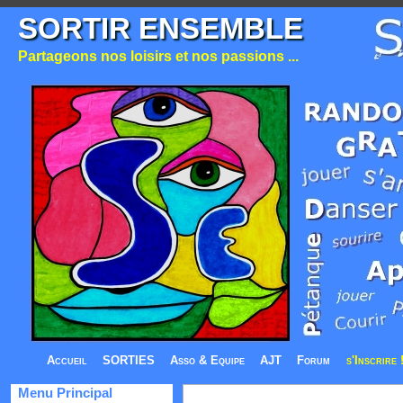
SORTIR ENSEMBLE
Partageons nos loisirs et nos passions ...
Accueil
SORTIES
Asso & Equipe
AJT
Forum
s'Inscrire 
Menu Principal