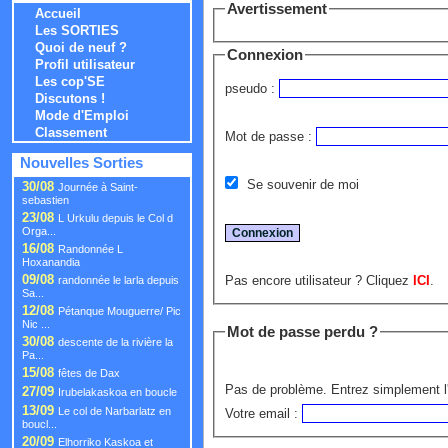
Avertissement
Accueil
Les SORTIES
Quoi de neuf ?
Connexion
Profil utilisateur
Les cop'SE
pseudo :
Discutons !
Mode d'Emploi
Classement
Mot de passe :
Nouvelles Sorties
Se souvenir de moi
30/08
Journée à Saint-
sebastien
23/08
L Urkulu depuis le Col d
Orga...
16/08
Randonnée L
Hoxanandia
09/08
Pas encore utilisateur ? Cliquez
ICI
.
randonnée le larla depuis
Sa...
12/08
Pétanque Mouguerre/ Pic
Nic ...
Mot de passe perdu ?
30/08
descente de la rivière la
Pa...
15/08
fêtes de Dax
Pas de problème. Entrez simplement l'
27/09
Irubelakaskoa en boucle
13/09
Le col de Narbarlatz en
Votre email :
boucl...
20/09
Elhorriko Kaskoa et