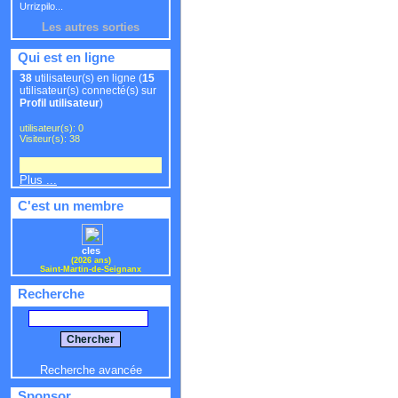
Urrizpilo...
Les autres sorties
Qui est en ligne
38
utilisateur(s) en ligne (
15
utilisateur(s) connecté(s) sur
Profil utilisateur
)
utilisateur(s): 0
Visiteur(s): 38
Plus ...
C'est un membre
cles
(2026 ans)
Saint-Martin-de-Seignanx
Recherche
Recherche avancée
Sponsor