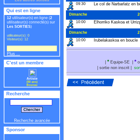
09:30
Le col de Narbarlatz en b
Qui est en ligne
Dimanche
2
12
utilisateur(s) en ligne (
2
10:00
Elhorriko Kaskoa et Urrizp
utilisateur(s) connecté(s) sur
Les SORTIES
)
Dimanche
2
utilisateur(s): 0
Visiteur(s): 12
10:00
Irubelakaskoa en boucle
Plus ...
*
*
|
Equipe-SE
|
o
C'est un membre
|
sortie non inscrit
|
sor
Artiste
(50 ans)
Boucau
Recherche
Recherche avancée
Sponsor