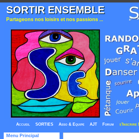
SORTIR ENSEMBLE
Partageons nos loisirs et nos passions ...
Accueil
SORTIES
Asso & Equipe
AJT
Forum
s'Inscrire 
Menu Principal