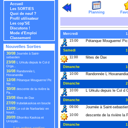
Accueil
Les SORTIES
Planning
Favo
Quoi de neuf ?
Profil utilisateur
Les cop'SE
Discutons !
Mode d'Emploi
Mercredi
1
Classement
15:00
Pétanque Mouguerre/ Pic 
Nouvelles Sorties
Samedi
1
30/08
Journée à Saint-
11:00
fêtes de Dax
sebastien
23/08
L Urkulu depuis le Col d
Orga...
Dimanche
1
16/08
Randonnée L
10:00
Randonnée L Hoxanandia
Hoxanandia
12/08
Pétanque Mouguerre/ Pic
Dimanche
2
Nic ...
30/08
descente de la rivière la
10:00
L Urkulu depuis le Col d 
Pa...
15/08
fêtes de Dax
Dimanche
3
27/09
Irubelakaskoa en boucle
09:00
Journée à Saint-sebastie
13/09
Le col de Narbarlatz en
boucl...
10:00
descente de la rivière la
20/09
Elhorriko Kaskoa et
Urrizpilo...
Dimanche
1
Les autres sorties