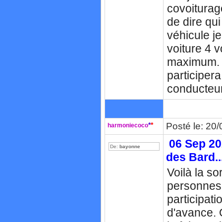
covoiturag
de dire qu
véhicule j
voiture 4 v
maximum. 
participera
conducteu
*
*
Posté le: 20
harmoniecoco
06 Sep 202
De:
bayonne
des Bard..
Voilà la so
personnes 
participati
d'avance. 