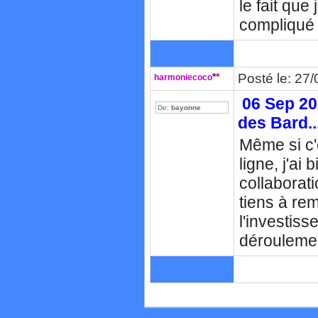
le fait que
compliqué 
*
*
Posté le: 27
harmoniecoco
06 Sep 202
De:
bayonne
des Bard..
Même si c'e
ligne, j'ai
collaborat
tiens à re
l'investiss
déroulemen