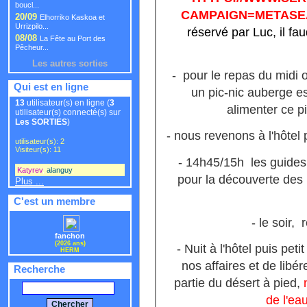
boucl...
CAMPAIGN=METASE
20/09
Elhorriko Kaskoa et
Urrizpilo...
réservé par Luc, il f
08/08
La Fête au Port des
Pêcheur...
Les autres sorties
- pour le repas du midi o
Qui est en ligne
un pic-nic auberge 
13
utilisateur(s) en ligne (
3
alimenter ce pi
utilisateur(s) connecté(s) sur
Les SORTIES
)
- nous revenons à l'hôte
utilisateur(s): 2
Visiteur(s): 11
- 14h45/15h les guides
Katyrev
,
alanguy
,
pour la découverte des 
Plus ...
C'est un membre
- le soir,
fanchon
(2026 ans)
- Nuit à l'hôtel puis pe
HERM
nos affaires et de libé
Recherche
partie du désert à pied,
de l'ea