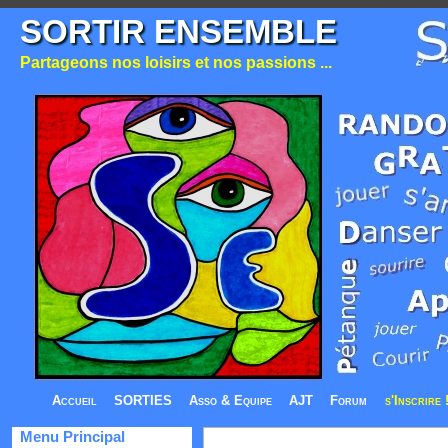
SORTIR ENSEMBLE
Partageons nos loisirs et nos passions ...
Accueil
SORTIES
Asso & Equipe
AJT
Forum
s'Inscrire 
Menu Principal