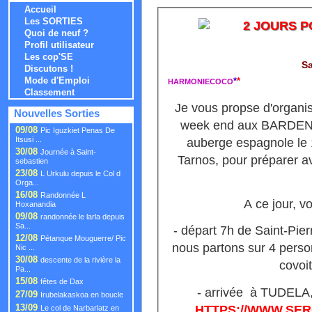
Accueil
Les SORTIES
2 JOURS P
Quoi de neuf ?
Profil utilisateur
Les cop'SE
Sa
Discutons !
Mode d'Emploi
*
*
HARMONIECOCO
Classement
Je vous propse d'organi
Nouvelles Sorties
week end aux BARDEN
09/08
Pic Iguzkiet Penas De
Itsusi ...
auberge espagnole le 
30/08
Journée à Saint-
Tarnos, pour préparer a
sebastien
23/08
L Urkulu depuis le Col d
Orga...
16/08
Randonnée L
A ce jour, vo
Hoxanandia
09/08
randonnée le larla depuis
Sa...
- départ 7h de Saint-Pier
12/08
Pétanque Mouguerre/ Pic
nous partons sur 4 person
Nic ...
30/08
descente de la rivière la
covoi
Pa...
15/08
fêtes de Dax
- arrivée à TUDELA
27/09
Irubelakaskoa en boucle
13/09
HTTPS://WWW.SER
Le col de Narbarlatz en